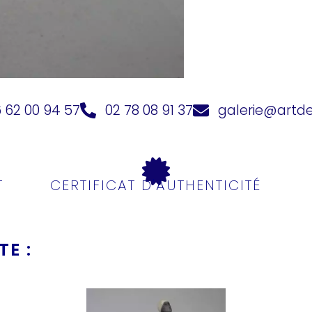
 62 00 94 57
02 78 08 91 37
galerie@artd
T
CERTIFICAT D'AUTHENTICITÉ
E :