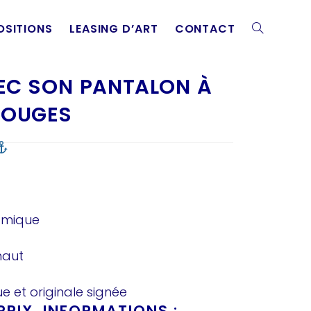
OSITIONS
LEASING D’ART
CONTACT
EC SON PANTALON À
ROUGES
ramique
haut
e et originale signée
RIX, INFORMATIONS :