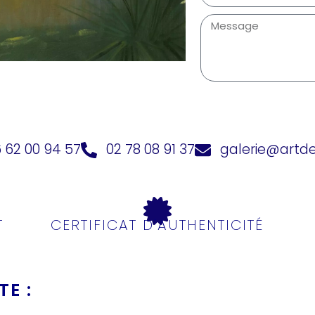
 62 00 94 57
02 78 08 91 37
galerie@artd
T
CERTIFICAT D'AUTHENTICITÉ
E :