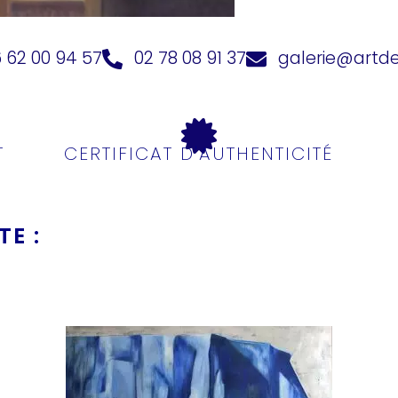
 62 00 94 57
02 78 08 91 37
galerie@artd
T
CERTIFICAT D'AUTHENTICITÉ
E :