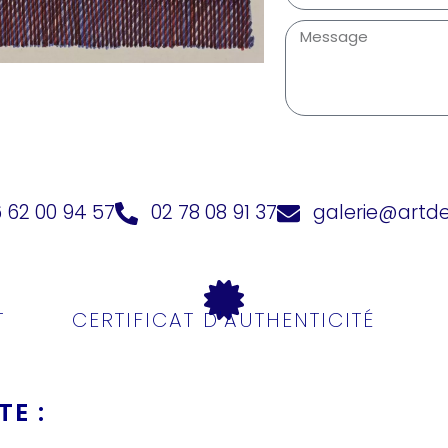
 62 00 94 57
02 78 08 91 37
galerie@artd
T
CERTIFICAT D'AUTHENTICITÉ
E :