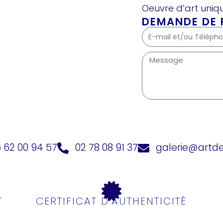
Oeuvre d’art uniqu
DEMANDE DE P
 62 00 94 57
02 78 08 91 37
galerie@artd
T
CERTIFICAT D'AUTHENTICITÉ