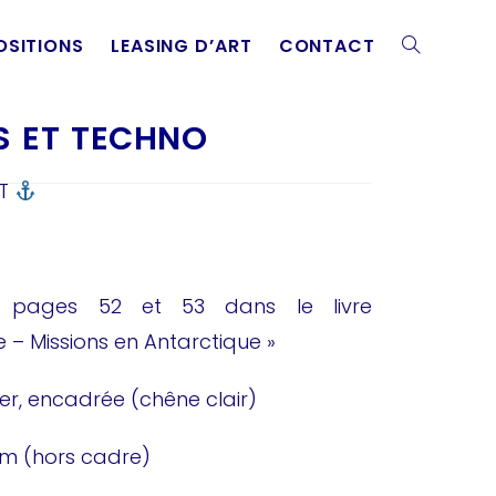
OSITIONS
LEASING D’ART
CONTACT
 ET TECHNO
NT
 pages 52 et 53 dans le livre
e – Missions en Antarctique »
r, encadrée (chêne clair)
cm (hors cadre)