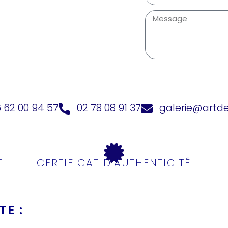
 62 00 94 57
02 78 08 91 37
galerie@artd
T
CERTIFICAT D'AUTHENTICITÉ
E :